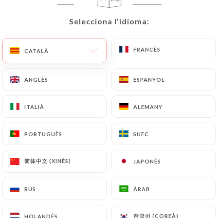
CA
MENÚ
Selecciona l’idioma:
Selecciona l’idioma:
FRANCÈS
FRANCÈS
CATALÀ
CATALÀ
ANGLÈS
ANGLÈS
ESPANYOL
ESPANYOL
/
INICI
CONTACTAR
Contactar
ITALIÀ
ITALIÀ
ALEMANY
ALEMANY
PORTUGUÈS
PORTUGUÈS
SUEC
SUEC
简体中文 (XINÈS)
简体中文 (XINÈS)
JAPONÈS
JAPONÈS
RUS
RUS
ÀRAB
ÀRAB
La Vache Rouge
한국어 (COREÀ)
한국어 (COREÀ)
HOLANDÈS
HOLANDÈS