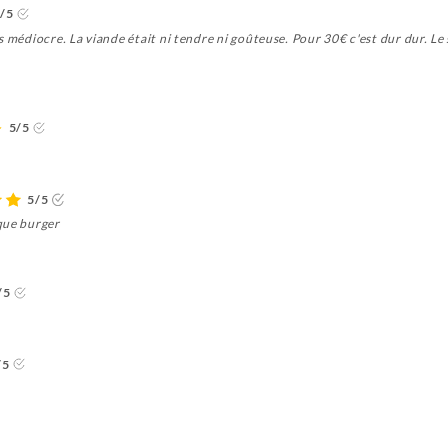
/5
 médiocre. La viande était ni tendre ni goûteuse. Pour 30€ c'est dur dur. Le 
5/5
5/5
que burger
/5
/5