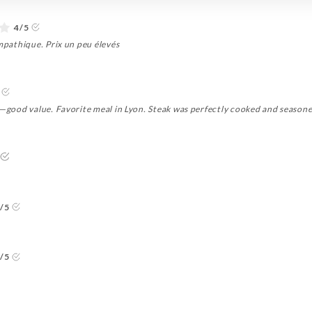
4/5
ympathique. Prix un peu élevés
ce—good value. Favorite meal in Lyon. Steak was perfectly cooked and season
/5
/5