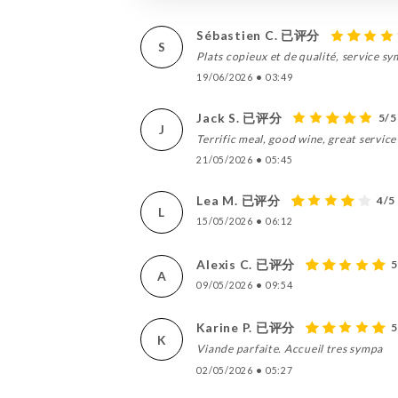
Sébastien C. 已评分
S
Plats copieux et de qualité, service s
19/06/2026
•
03:49
Jack S. 已评分
5/5
J
Terrific meal, good wine, great servi
21/05/2026
•
05:45
Lea M. 已评分
4/5
L
15/05/2026
•
06:12
Alexis C. 已评分
5
A
09/05/2026
•
09:54
Karine P. 已评分
5
K
Viande parfaite. Accueil tres sympa
02/05/2026
•
05:27