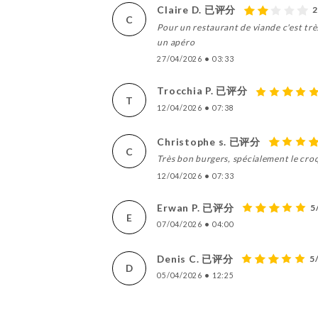
Claire D. 已评分
2
C
Pour un restaurant de viande c'est très
un apéro
27/04/2026
•
03:33
Trocchia P. 已评分
T
12/04/2026
•
07:38
Christophe s. 已评分
C
Très bon burgers, spécialement le cro
12/04/2026
•
07:33
Erwan P. 已评分
5
E
07/04/2026
•
04:00
Denis C. 已评分
5
D
05/04/2026
•
12:25